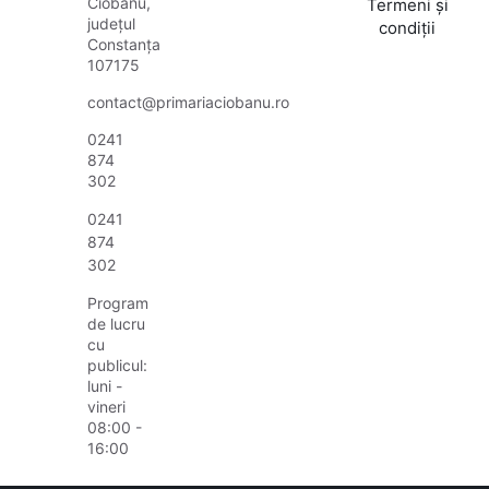
Ciobanu,
Termeni și
județul
condiții
Constanța
107175
contact@primariaciobanu.ro
0241
874
302
0241
874
302
Program
de lucru
cu
publicul:
luni -
vineri
08:00 -
16:00