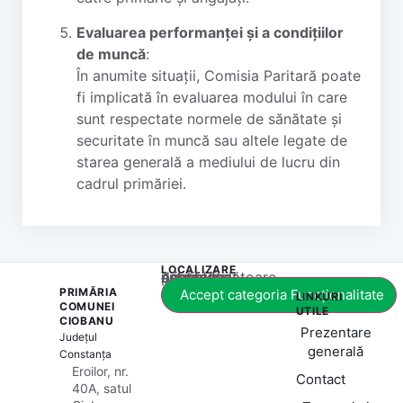
Evaluarea performanței și a condițiilor
de muncă
:
În anumite situații, Comisia Paritară poate
fi implicată în evaluarea modului în care
sunt respectate normele de sănătate și
securitate în muncă sau altele legate de
starea generală a mediului de lucru din
cadrul primăriei.
LOCALIZARE
Acest conținut este blocat până când acceptați categoria corespunzătoare de cookie-uri.
PRIMĂRIA
Accept categoria Funcționalitate
LINKURI
COMUNEI
UTILE
CIOBANU
Prezentare
Județul
generală
Constanța
Eroilor, nr.
Contact
40A, satul