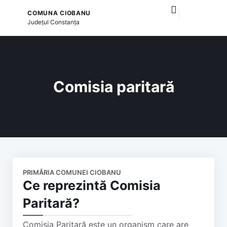
COMUNA CIOBANU
și serviciile publice
Județul
Constanța
Comisia paritară
PRIMĂRIA COMUNEI CIOBANU
Ce reprezintă Comisia
Paritară?
Comisia Paritară este un organism care are