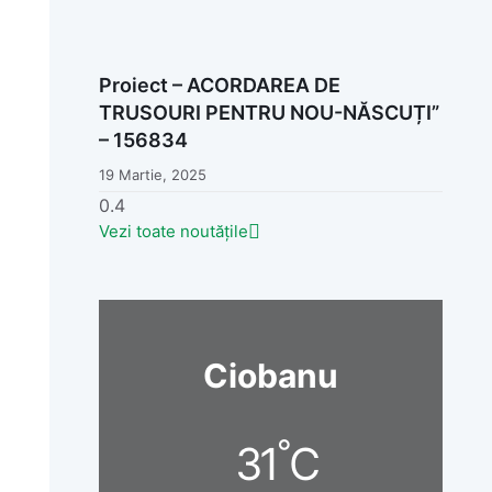
Proiect – ACORDAREA DE
TRUSOURI PENTRU NOU-NĂSCUȚI”
– 156834
19 Martie, 2025
Vezi toate noutățile
Ciobanu
°
31
C