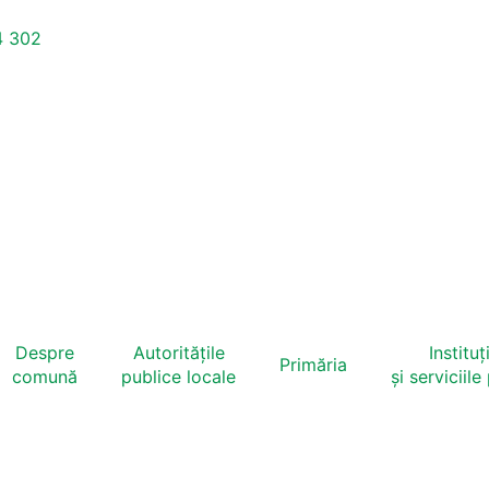
4 302
Despre
Autoritățile
Instituți
Primăria
comună
publice locale
și serviciile