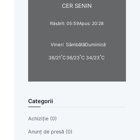
CER SENIN
Răsărit: 05:59
Apus: 20:28
Vineri
Sâmbătă
Duminică
°
°
°
36/21
C
36/23
C
34/23
C
Categorii
Achiziție (0)
Anunț de presă (0)