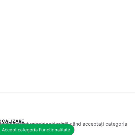
OCALIZARE
 conținut este blocat până când acceptați categoria corespunzătoare de cookie-uri.
Accept categoria Funcționalitate