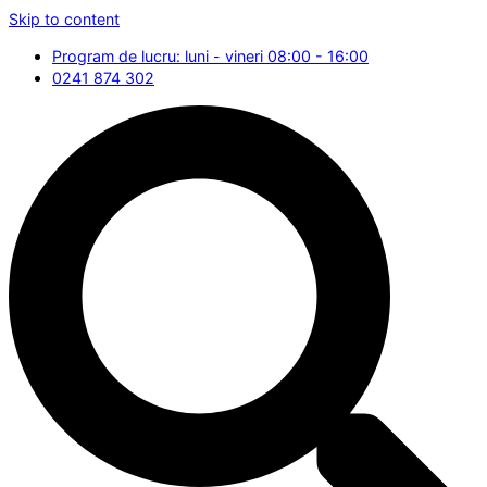
Skip to content
Program de lucru: luni - vineri 08:00 - 16:00
0241 874 302