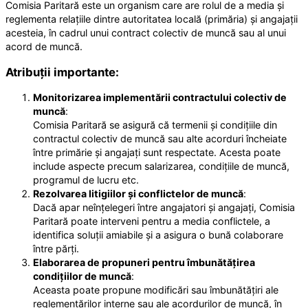
Comisia Paritară este un organism care are rolul de a media și
reglementa relațiile dintre autoritatea locală (primăria) și angajații
acesteia, în cadrul unui contract colectiv de muncă sau al unui
acord de muncă.
Atribuții importante:
Monitorizarea implementării contractului colectiv de
muncă
:
Comisia Paritară se asigură că termenii și condițiile din
contractul colectiv de muncă sau alte acorduri încheiate
între primărie și angajați sunt respectate. Acesta poate
include aspecte precum salarizarea, condițiile de muncă,
programul de lucru etc.
Rezolvarea litigiilor și conflictelor de muncă
:
Dacă apar neînțelegeri între angajatori și angajați, Comisia
Paritară poate interveni pentru a media conflictele, a
identifica soluții amiabile și a asigura o bună colaborare
între părți.
Elaborarea de propuneri pentru îmbunătățirea
condițiilor de muncă
:
Aceasta poate propune modificări sau îmbunătățiri ale
reglementărilor interne sau ale acordurilor de muncă, în