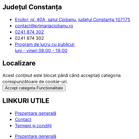
Județul
Constanța
Eroilor, nr. 40A, satul Ciobanu, județul Constanța 107175
contact@primariaciobanu.ro
0241 874 302
0241 874 302
Program de lucru cu publicul:
luni - vineri 08:00 - 16:00
Localizare
Acest conținut este blocat până când acceptați categoria
corespunzătoare de cookie-uri.
Accept categoria Funcționalitate
LINKURI UTILE
Prezentare generală
Contact
Termeni și condiții
Prezentare generală