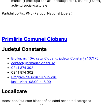
muncă și protecție socială, protecție copii, tineret și sport,
activitți social-culturale
Partidul politic:
PNL (Partidul Național Liberal)
Primăria Comunei Ciobanu
Județul
Constanța
Eroilor, nr. 40A, satul Ciobanu, județul Constanța 107175
contact@primariaciobanu.ro
0241 874 302
0241 874 302
Program de lucru cu publicul:
luni - vineri 08:00 - 16:00
Localizare
Acest conținut este blocat până când acceptați categoria