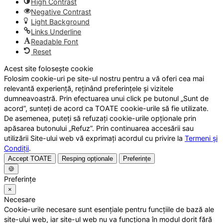
High Contrast
Negative Contrast
Light Background
Links Underline
Readable Font
Reset
Acest site folosește cookie
Folosim cookie-uri pe site-ul nostru pentru a vă oferi cea mai
relevantă experiență, reținând preferințele și vizitele
dumneavoastră. Prin efectuarea unui click pe butonul „Sunt de
acord”, sunteți de acord ca TOATE cookie-urile să fie utilizate.
De asemenea, puteți să refuzați cookie-urile opționale prin
apăsarea butonului „Refuz”. Prin continuarea accesării sau
utilizării Site-ului web vă exprimați acordul cu privire la
Termeni și
Condiții
.
Accept TOATE
Resping opționale
Preferințe
🍪
Preferințe
×
Necesare
Cookie-urile necesare sunt esențiale pentru funcțiile de bază ale
site-ului web, iar site-ul web nu va funcționa în modul dorit fără