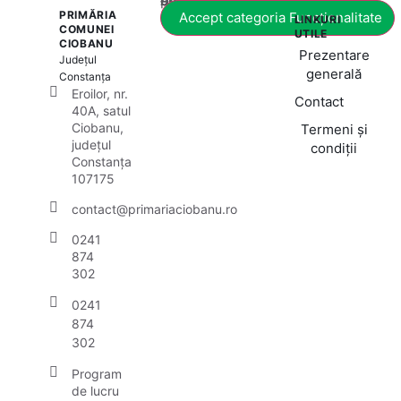
Acest conținut este blocat până când acceptați categoria corespunzătoare de cookie-uri.
PRIMĂRIA
Accept categoria Funcționalitate
LINKURI
COMUNEI
UTILE
CIOBANU
Prezentare
Județul
generală
Constanța
Eroilor, nr.
Contact
40A, satul
Ciobanu,
Termeni și
județul
condiții
Constanța
107175
contact@primariaciobanu.ro
0241
874
302
0241
874
302
Program
de lucru