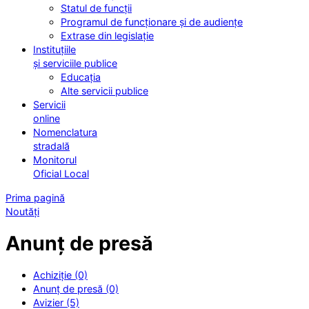
Statul de funcții
Programul de funcționare și de audiențe
Extrase din legislație
Instituțiile
și serviciile publice
Educația
Alte servicii publice
Servicii
online
Nomenclatura
stradală
Monitorul
Oficial Local
Prima pagină
Noutăți
Anunț de presă
Achiziție (0)
Anunț de presă (0)
Avizier (5)