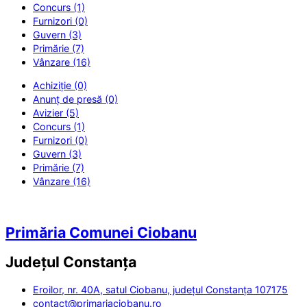
Concurs (1)
Furnizori (0)
Guvern (3)
Primărie (7)
Vânzare (16)
Achiziție (0)
Anunț de presă (0)
Avizier (5)
Concurs (1)
Furnizori (0)
Guvern (3)
Primărie (7)
Vânzare (16)
Primăria Comunei Ciobanu
Județul
Constanța
Eroilor, nr. 40A, satul Ciobanu, județul Constanța 107175
contact@primariaciobanu.ro