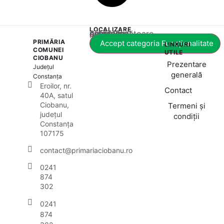
LOCALIZARE
Acest conținut este blocat până când acceptați categoria corespunzătoare de cookie-uri.
PRIMĂRIA
Accept categoria Funcționalitate
LINKURI
COMUNEI
UTILE
CIOBANU
Prezentare
Județul
generală
Constanța
Eroilor, nr.
Contact
40A, satul
Ciobanu,
Termeni și
județul
condiții
Constanța
107175
contact@primariaciobanu.ro
0241
874
302
0241
874