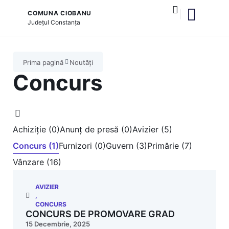
COMUNA CIOBANU
Județul
Constanța
și serviciile publice
Prima pagină
Noutăți
Concurs
Achiziție (0)
Anunț de presă (0)
Avizier (5)
Concurs (1)
Furnizori (0)
Guvern (3)
Primărie (7)
Vânzare (16)
AVIZIER
,
CONCURS
CONCURS DE PROMOVARE GRAD
15 Decembrie, 2025