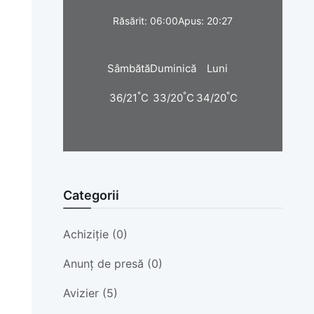
Răsărit: 06:00
Apus: 20:27
Sâmbătă
Duminică
Luni
°
°
°
36/21
C
33/20
C
34/20
C
Categorii
Achiziție (0)
Anunț de presă (0)
Avizier (5)