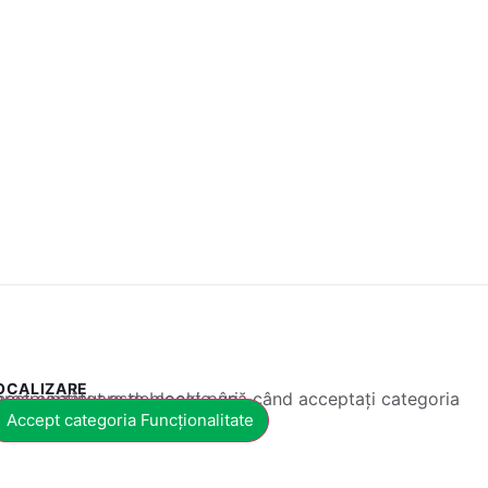
OCALIZARE
 conținut este blocat până când acceptați categoria corespunzătoare de cookie-uri.
Accept categoria Funcționalitate