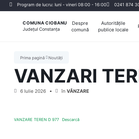
Program de lucru: luni - vineri 08:00 - 16:00
0241 874 3
Despre
Autoritățile
COMUNA CIOBANU
Județul
Constanța
comună
publice locale
Prima pagină
Noutăți
VANZARI TER
6 Iulie 2026
în
VÂNZARE
VANZARE TEREN D 977
Descarcă