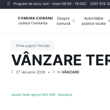
Program de lucru: luni - vineri 08:00 - 16:00
0241 874 3
Despre
Autoritățile
COMUNA CIOBANU
Județul
Constanța
comună
publice locale
Prima pagină
Noutăți
VÂNZARE TE
27 Ianuarie 2026
în
VÂNZARE
vanzari teren agricol 942-945
Descarcă