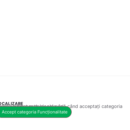
OCALIZARE
 conținut este blocat până când acceptați categoria corespunzătoare de cookie-uri.
Accept categoria Funcționalitate