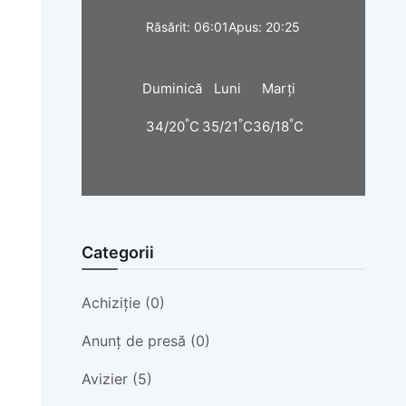
Răsărit: 06:01
Apus: 20:25
Duminică
Luni
Marți
°
°
°
34/20
C
35/21
C
36/18
C
Categorii
Achiziție (0)
Anunț de presă (0)
Avizier (5)