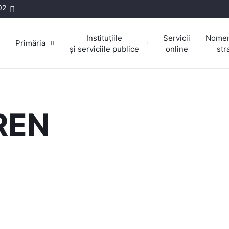
02
Instituțiile
Servicii
Nomen
Primăria
și serviciile publice
online
str
REN