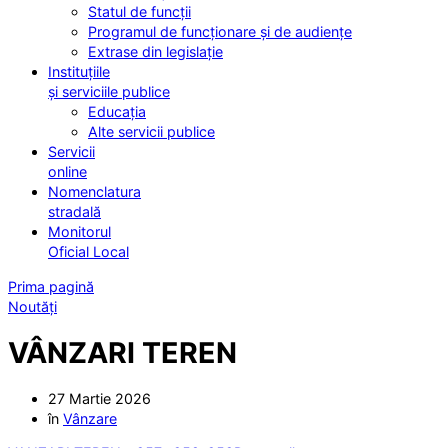
Statul de funcții
Programul de funcționare și de audiențe
Extrase din legislație
Instituțiile
și serviciile publice
Educația
Alte servicii publice
Servicii
online
Nomenclatura
stradală
Monitorul
Oficial Local
Prima pagină
Noutăți
VÂNZARI TEREN
27 Martie 2026
în
Vânzare