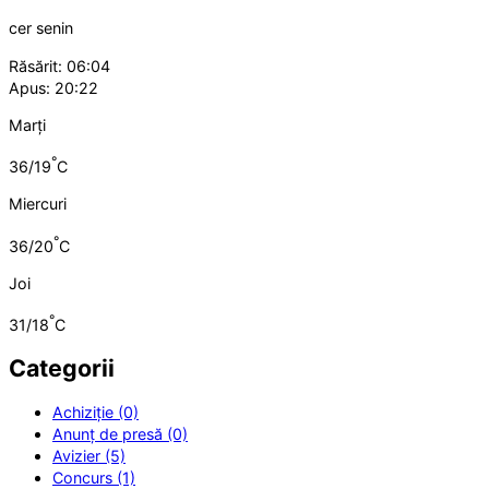
cer senin
Răsărit: 06:04
Apus: 20:22
Marți
°
36/19
C
Miercuri
°
36/20
C
Joi
°
31/18
C
Categorii
Achiziție (0)
Anunț de presă (0)
Avizier (5)
Concurs (1)