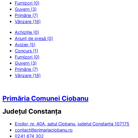
Furnizori (0)
Guvern (3)
Primărie (7)
Vânzare (16)
Achiziție (0)
Anunț de presă (0)
Avizier (5)
Concurs (1)
Furnizori (0)
Guvern (3)
Primărie (7)
Vânzare (16)
Primăria Comunei Ciobanu
Județul
Constanța
Eroilor, nr. 40A, satul Ciobanu, județul Constanța 107175
contact@primariaciobanu.ro
0241 874 302